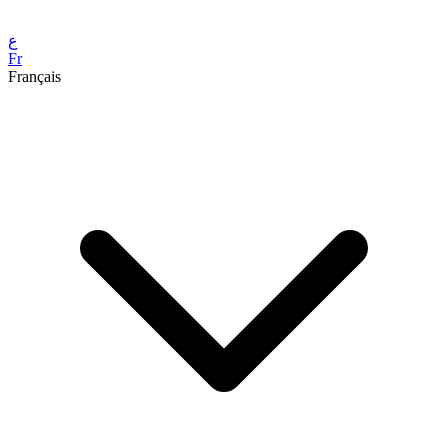
ع
Fr
Français