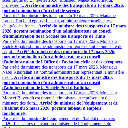
scientifique du 27 février 2026. Monsieur Malek Khadhraoui,
professeur...
Arrêté du ministre des transports du 10 mars 2026,
portant nomination d'un chef de service.
Par arrêté du ministre des transports du 10 mars 2026. Madame
Lamia Torcheni épouse Lasmar, administrateur conseiller, est
chargée des fonct...
Arrêté du ministre des transports du 17 mars
2026, portant nomination d'un administrateur au conseil
d'administration de la Société des transports de Tunis.
Par arrêté du ministre des transports du 17 mars 2026. Monsieur
Sadek Rajab est nommé administrateur représentant le ministère de
l'équi...
Arrêté du ministre des transports du 17 mars 2026,
portant nomination d'un administrateur au conseil
d'administration de l'Office de l'aviation civile et des aéroports.
Par arrêté du ministre des transports du 17 mars 2026. Monsieur
Nabil Khalfallah est nommé administrateur représentant le ministère
des ...
Arrêté du ministre des transports du 17 mars 2026,
portant nomination d'un administrateur au conseil
d'administration de la Société Port d'Enfidha.
Par arrêté du ministre des transports du 17 mars 2026. Monsieur
Moncef Bayoudh est nommé administrateur représentant du
ministère des dom...
Arrêté du ministre de l’équipement et de
l’habitat du 5 mars 2026, portant tableau d'emplois
fonctionnels.
Par arrêté du ministre de l’équipement et de l’habitat du 5 mars
2026. Les cadres relevant du ministère de l’équipement et de