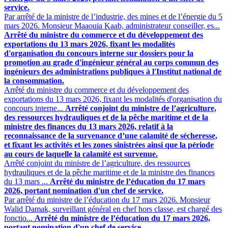
service.
Par arrêté de la ministre de l’industrie, des mines et de l’énergie du 5
mars 2026. Monsieur Maaouia Kaab, administrateur conseiller, es...
Arrêté du ministre du commerce et du développement des
exportations du 13 mars 2026, fixant les modalités
d'organisation du concours interne sur dossiers pour la
promotion au grade d'ingénieur général au corps commun des
ingénieurs des administrations publiques à l'Institut national de
la consommation.
Arrêté du ministre du commerce et du développement des
exportations du 13 mars 2026, fixant les modalités d'organisation du
concours interne...
Arrêté conjoint du ministre de l’agriculture,
des ressources hydrauliques et de la pêche maritime et de la
ministre des finances du 13 mars 2026, relatif à la
reconnaissance de la survenance d’une calamité de sécheresse,
et fixant les activités et les zones sinistrées ainsi que la période
au cours de laquelle la calamité est survenue.
Arrêté conjoint du ministre de l’agriculture, des ressources
hydrauliques et de la pêche maritime et de la ministre des finances
du 13 mars ...
Arrêté du ministre de l’éducation du 17 mars
2026, portant nomination d'un chef de service.
Par arrêté du ministre de l’éducation du 17 mars 2026. Monsieur
Walid Damak, surveillant général en chef hors classe, est chargé des
fonctio...
Arrêté du ministre de l’éducation du 17 mars 2026,
portant nomination d'un chef de service.