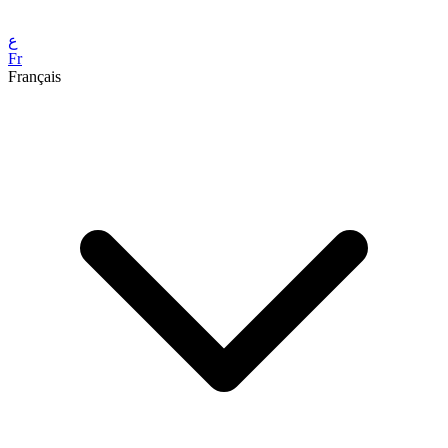
ع
Fr
Français