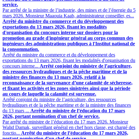
service.
Par arrêté de la ministre de l’industrie, des mines et de l’énergie du 5
mars 2026. Monsieur Maaouia Kaab, administrateur conseiller, es...
Arrêté du ministre du commerce et du développement des
exportations du 13 mars 2026, fixant les modalités
d'organisation du concours interne sur dossiers pour la
promotion au grade d'ingénieur général au corps commun des
ingénieurs des administrations publiques à l'Institut national de
la consommation.
Arrêté du ministre du commerce et du développement des
exportations du 13 mars 2026, fixant les modalités d'organisation du
concours interne...
Arrêté conjoint du ministre de l’agriculture,
des ressources hydrauliques et de la pêche maritime et de la
ministre des finances du 13 mars 2026, relatif à la
reconnaissance de la survenance d’une calamité de sécheresse,
et fixant les activités et les zones sinistrées ainsi que la période
au cours de laquelle la calamité est survenue.
Arrêté conjoint du ministre de l’agriculture, des ressources
hydrauliques et de la pêche maritime et de la ministre des finances
du 13 mars ...
Arrêté du ministre de l’éducation du 17 mars
2026, portant nomination d'un chef de service.
Par arrêté du ministre de l’éducation du 17 mars 2026. Monsieur
Walid Damak, surveillant général en chef hors classe, est chargé des
fonctio...
Arrêté du ministre de l’éducation du 17 mars 2026,
portant nomination d'un chef de service.