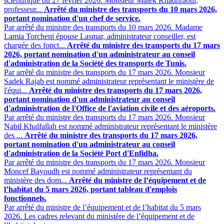
scientifique du 27 février 2026. Monsieur Malek Khadhraoui,
professeur...
Arrêté du ministre des transports du 10 mars 2026,
portant nomination d'un chef de service.
Par arrêté du ministre des transports du 10 mars 2026. Madame
Lamia Torcheni épouse Lasmar, administrateur conseiller, est
chargée des fonct...
Arrêté du ministre des transports du 17 mars
2026, portant nomination d'un administrateur au conseil
d'administration de la Société des transports de Tunis.
Par arrêté du ministre des transports du 17 mars 2026. Monsieur
Sadek Rajab est nommé administrateur représentant le ministère de
l'équi...
Arrêté du ministre des transports du 17 mars 2026,
portant nomination d'un administrateur au conseil
d'administration de l'Office de l'aviation civile et des aéroports.
Par arrêté du ministre des transports du 17 mars 2026. Monsieur
Nabil Khalfallah est nommé administrateur représentant le ministère
des ...
Arrêté du ministre des transports du 17 mars 2026,
portant nomination d'un administrateur au conseil
d'administration de la Société Port d'Enfidha.
Par arrêté du ministre des transports du 17 mars 2026. Monsieur
Moncef Bayoudh est nommé administrateur représentant du
ministère des dom...
Arrêté du ministre de l’équipement et de
l’habitat du 5 mars 2026, portant tableau d'emplois
fonctionnels.
Par arrêté du ministre de l’équipement et de l’habitat du 5 mars
2026. Les cadres relevant du ministère de l’équipement et de