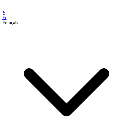
ع
Fr
Français