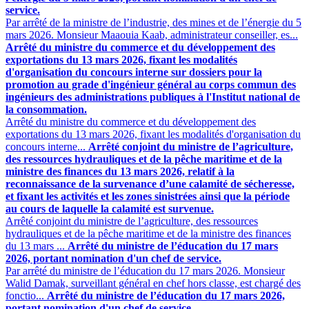
service.
Par arrêté de la ministre de l’industrie, des mines et de l’énergie du 5
mars 2026. Monsieur Maaouia Kaab, administrateur conseiller, es...
Arrêté du ministre du commerce et du développement des
exportations du 13 mars 2026, fixant les modalités
d'organisation du concours interne sur dossiers pour la
promotion au grade d'ingénieur général au corps commun des
ingénieurs des administrations publiques à l'Institut national de
la consommation.
Arrêté du ministre du commerce et du développement des
exportations du 13 mars 2026, fixant les modalités d'organisation du
concours interne...
Arrêté conjoint du ministre de l’agriculture,
des ressources hydrauliques et de la pêche maritime et de la
ministre des finances du 13 mars 2026, relatif à la
reconnaissance de la survenance d’une calamité de sécheresse,
et fixant les activités et les zones sinistrées ainsi que la période
au cours de laquelle la calamité est survenue.
Arrêté conjoint du ministre de l’agriculture, des ressources
hydrauliques et de la pêche maritime et de la ministre des finances
du 13 mars ...
Arrêté du ministre de l’éducation du 17 mars
2026, portant nomination d'un chef de service.
Par arrêté du ministre de l’éducation du 17 mars 2026. Monsieur
Walid Damak, surveillant général en chef hors classe, est chargé des
fonctio...
Arrêté du ministre de l’éducation du 17 mars 2026,
portant nomination d'un chef de service.