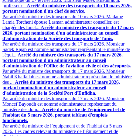
scientifique du 27 février 2026. Monsieur Malek Khadhraoui,
professeur...
Arrêté du ministre des transports du 10 mars 2026,
portant nomination d'un chef de service.
Par arrêté du ministre des transports du 10 mars 2026. Madame
Lamia Torcheni épouse Lasmar, administrateur conseiller, est
chargée des fonct...
Arrêté du ministre des transports du 17 mars
2026, portant nomination d'un administrateur au conseil
d'administration de la Société des transports de Tunis.
Par arrêté du ministre des transports du 17 mars 2026. Monsieur
Sadek Rajab est nommé administrateur représentant le ministère de
l'équi...
Arrêté du ministre des transports du 17 mars 2026,
portant nomination d'un administrateur au conseil
d'administration de l'Office de l'aviation civile et des aéroports.
Par arrêté du ministre des transports du 17 mars 2026. Monsieur
Nabil Khalfallah est nommé administrateur représentant le ministère
des ...
Arrêté du ministre des transports du 17 mars 2026,
portant nomination d'un administrateur au conseil
d'administration de la Société Port d'Enfidha.
Par arrêté du ministre des transports du 17 mars 2026. Monsieur
Moncef Bayoudh est nommé administrateur représentant du
ministère des dom...
Arrêté du ministre de l’équipement et de
l’habitat du 5 mars 2026, portant tableau d'emplois
fonctionnels.
Par arrêté du ministre de l’équipement et de l’habitat du 5 mars
2026. Les cadres relevant du ministère de l’équipement et de