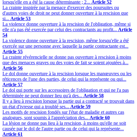
lorsqu'elle en a été la cause déterminante ; 2...
Article 52
La crainte inspirée par la menace d'exercer des poursuites ou
d'autres voies de droit ne peut donner ouverture à la rescision que
si...
Article 53
La violence donne ouverture à la rescision de l'obligation, même si
elle n'a pas été exercée par celui des contractants au profit...
Article
54
La violence donne ouverture à la rescision, même lorsqu'elle a été
exercée sur une personne avec laquelle la partie contractante est...
Article 55
La crainte révérencielle ne donne pas ouverture à rescision à moins
que des menaces graves ou des voies de fait se soient ajoutées à...
Article 56
Le dol donne ouverture à la rescision lorsque les manœuvres ou les
réticences de l'une des parties, de celui qui la représente ou qui...
Article 57
Le dol qui porte sur les accessoires de l'obligation et qui ne l'a pas
déterminée ne peut donner lieu qu'à des...
Article 58
Il y a lieu à rescision lorsque la partie qui a contracté se trouvait dans
un état d'ivresse qui a troublé ses...
Article 59
Les motifs de rescision fondés sur l'état de maladie et autres cas
analogues, sont soumis à l'appréciation des...
Article 60
La lésion ne donne pas lieu à la rescision, à moins qu'elle ne soit
causée par le dol de l'autre partie ou de celui qui la représente...
Article 61