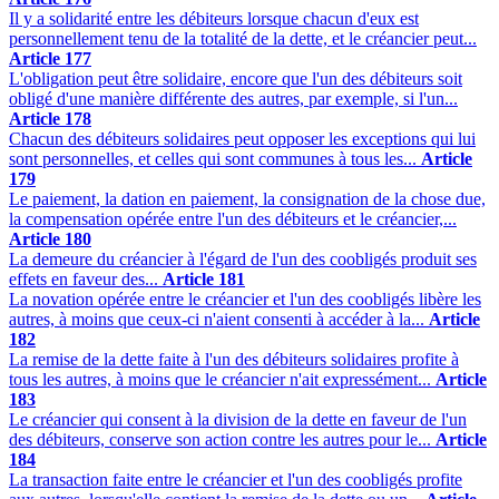
Il y a solidarité entre les débiteurs lorsque chacun d'eux est
personnellement tenu de la totalité de la dette, et le créancier peut...
Article 177
L'obligation peut être solidaire, encore que l'un des débiteurs soit
obligé d'une manière différente des autres, par exemple, si l'un...
Article 178
Chacun des débiteurs solidaires peut opposer les exceptions qui lui
sont personnelles, et celles qui sont communes à tous les...
Article
179
Le paiement, la dation en paiement, la consignation de la chose due,
la compensation opérée entre l'un des débiteurs et le créancier,...
Article 180
La demeure du créancier à l'égard de l'un des coobligés produit ses
effets en faveur des...
Article 181
La novation opérée entre le créancier et l'un des coobligés libère les
autres, à moins que ceux-ci n'aient consenti à accéder à la...
Article
182
La remise de la dette faite à l'un des débiteurs solidaires profite à
tous les autres, à moins que le créancier n'ait expressément...
Article
183
Le créancier qui consent à la division de la dette en faveur de l'un
des débiteurs, conserve son action contre les autres pour le...
Article
184
La transaction faite entre le créancier et l'un des coobligés profite