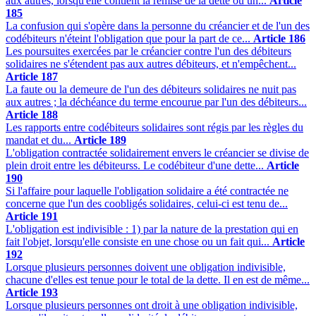
aux autres, lorsqu'elle contient la remise de la dette ou un...
Article
185
La confusion qui s'opère dans la personne du créancier et de l'un des
codébiteurs n'éteint l'obligation que pour la part de ce...
Article 186
Les poursuites exercées par le créancier contre l'un des débiteurs
solidaires ne s'étendent pas aux autres débiteurs, et n'empêchent...
Article 187
La faute ou la demeure de l'un des débiteurs solidaires ne nuit pas
aux autres ; la déchéance du terme encourue par l'un des débiteurs...
Article 188
Les rapports entre codébiteurs solidaires sont régis par les règles du
mandat et du...
Article 189
L'obligation contractée solidairement envers le créancier se divise de
plein droit entre les débiteurss. Le codébiteur d'une dette...
Article
190
Si l'affaire pour laquelle l'obligation solidaire a été contractée ne
concerne que l'un des coobligés solidaires, celui-ci est tenu de...
Article 191
L'obligation est indivisible : 1) par la nature de la prestation qui en
fait l'objet, lorsqu'elle consiste en une chose ou un fait qui...
Article
192
Lorsque plusieurs personnes doivent une obligation indivisible,
chacune d'elles est tenue pour le total de la dette. Il en est de même...
Article 193
Lorsque plusieurs personnes ont droit à une obligation indivisible,