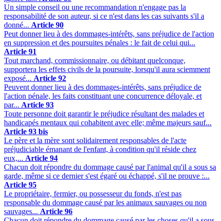
Un simple conseil ou une recommandation n'engage pas la
responsabilité de son auteur, si ce n'est dans les cas suivants s'il a
donné...
Article 90
Peut donner lieu à des dommages-intérêts, sans préjudice de l'action
en suppression et des poursuites pénales : le fait de celui qui...
Article 91
Tout marchand, commissionnaire, ou débitant quelconque,
supportera les effets civils de la poursuite, lorsqu'il aura sciemment
exposé...
Article 92
Peuvent donner lieu à des dommages-intérêts, sans préjudice de
l'action pénale, les faits constituant une concurrence déloyale, et
par...
Article 93
Toute personne doit garantir le préjudice résultant des malades et
handicapés mentaux qui cohabitent avec elle; même majeurs sauf...
Article 93 bis
Le père et la mère sont solidairement responsables de l'acte
préjudiciable émanant de l'enfant, à condition qu'il réside chez
eux,...
Article 94
Chacun doit répondre du dommage causé par l'animal qu'il a sous sa
garde, même si ce dernier s'est égaré ou échappé, s'il ne prouve :...
Article 95
Le propriétaire, fermier, ou possesseur du fonds, n'est pas
responsable du dommage causé par les animaux sauvages ou non
sauvages...
Article 96
Chacun doit répondre du dommage causé par les choses qu'il a sous