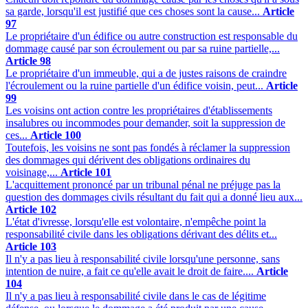
sa garde, lorsqu'il est justifié que ces choses sont la cause...
Article
97
Le propriétaire d'un édifice ou autre construction est responsable du
dommage causé par son écroulement ou par sa ruine partielle,...
Article 98
Le propriétaire d'un immeuble, qui a de justes raisons de craindre
l'écroulement ou la ruine partielle d'un édifice voisin, peut...
Article
99
Les voisins ont action contre les propriétaires d'établissements
insalubres ou incommodes pour demander, soit la suppression de
ces...
Article 100
Toutefois, les voisins ne sont pas fondés à réclamer la suppression
des dommages qui dérivent des obligations ordinaires du
voisinage,...
Article 101
L'acquittement prononcé par un tribunal pénal ne préjuge pas la
question des dommages civils résultant du fait qui a donné lieu aux...
Article 102
L'état d'ivresse, lorsqu'elle est volontaire, n'empêche point la
responsabilité civile dans les obligations dérivant des délits et...
Article 103
Il n'y a pas lieu à responsabilité civile lorsqu'une personne, sans
intention de nuire, a fait ce qu'elle avait le droit de faire....
Article
104
Il n'y a pas lieu à responsabilité civile dans le cas de légitime