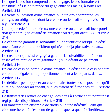
Lorsque la cession comprend aussi le gage, le cessionnaire est
substitué, dès la délivrance du gage entre ses mains, à toutes les...
Article 212
La vente ou cession d'une créance ou d'un droit comprend les
charges ou obligations dont la créance ou le droit sont grevés, s'il
n'y...
Article 213
Celui qui cède à titre onéreux une créance ou autre droit incorporel
doit garantir: 1) sa qualité de créancier ou d'ayant droit ; 2)...
Article
214
Le cédant ne garantit la solvabilité du débiteur que lorsqu'il a cédé
une créance contre un débiteur qui n'était déjà plus solvable au...
Article 215
Le créancier qui s'est engagé à garantir la solvabilité du débiteur
cesse d'être tenu de cette garantie : 1) si le défaut de paiement...
Article 216
En cas de cession partielle d'une créance, le cédant et le cessionnaire
concourent également, proportionnellement à leurs parts, dans...
Article 217
Le débiteur peut opposer au cessionnaire toutes les dispositions qu'il
aurait pu opposer au cédant, si elles étaient déjà fondées au...
Article
218
Le transfert des lettres de change, des titres à l'ordre et au porteur est
régi par des dispositions...
Article 219
Du transfert d'un ensemble de droits ou d'une hérédité Celui qui
cède une hérédité n'est tenu de garantir que sa qualité d'héritier....