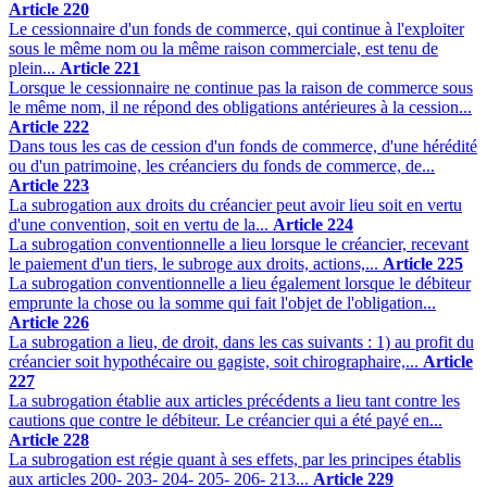
Article 220
Le cessionnaire d'un fonds de commerce, qui continue à l'exploiter
sous le même nom ou la même raison commerciale, est tenu de
plein...
Article 221
Lorsque le cessionnaire ne continue pas la raison de commerce sous
le même nom, il ne répond des obligations antérieures à la cession...
Article 222
Dans tous les cas de cession d'un fonds de commerce, d'une hérédité
ou d'un patrimoine, les créanciers du fonds de commerce, de...
Article 223
La subrogation aux droits du créancier peut avoir lieu soit en vertu
d'une convention, soit en vertu de la...
Article 224
La subrogation conventionnelle a lieu lorsque le créancier, recevant
le paiement d'un tiers, le subroge aux droits, actions,...
Article 225
La subrogation conventionnelle a lieu également lorsque le débiteur
emprunte la chose ou la somme qui fait l'objet de l'obligation...
Article 226
La subrogation a lieu, de droit, dans les cas suivants : 1) au profit du
créancier soit hypothécaire ou gagiste, soit chirographaire,...
Article
227
La subrogation établie aux articles précédents a lieu tant contre les
cautions que contre le débiteur. Le créancier qui a été payé en...
Article 228
La subrogation est régie quant à ses effets, par les principes établis
aux articles 200- 203- 204- 205- 206- 213...
Article 229