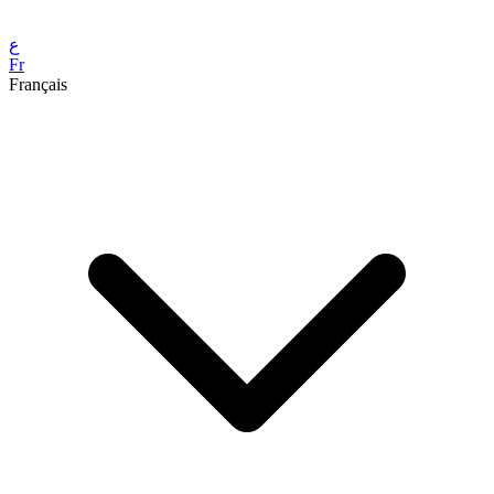
ع
Fr
Français