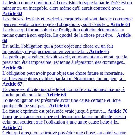
La lésion donne ouverture à la rescision lorsque la partie lésée est un
mineur ou un incapable, alors même qu'il aurait contracté avec...
Article 62
Les choses, les faits et les droits corporels qui sont dans le commerce
peuvent seuls former objets d'obligations ; sont dans le...
Article 63
La chose qui forme l'objet de l'obligation doit être déterminée au
moins quant à son espèce. La quotité de la chose peut être...
Article
64
Est nulle, l'obligation qui a pour objet une chose ou un fait
impossible, physiquement ou en vertu de la...
Article 65
La partie qui savait ou devait savoir, au moment du contrat, que la
prestation était impossible, est tenue à réparation des dommages...
Article 66
L'obligation peut avoir pour objet une chose future et incertaine,
sauf les exceptions établies par la loi. Néanmoins, on ne peut, à...
Article 67
La cause est illicite quand elle est contraire aux bonnes mœurs, à
l'ordre public ou à la...
Article 68
Toute obligation est présumée avoir une cause certaine et licite,
quoiqu'elle ne soit pas...
Article 69
La cause exprimée est présumée vraie jusqu'à preuve...
Article 70
Lorsque la cause exprimée est démontrée fausse ou illicite, c'est à
celui qui soutient que l'obligation à une autre cause licite à le...
Article 71
Celui qui a reçu ou se trouve posséder une chose, ou autre valeur