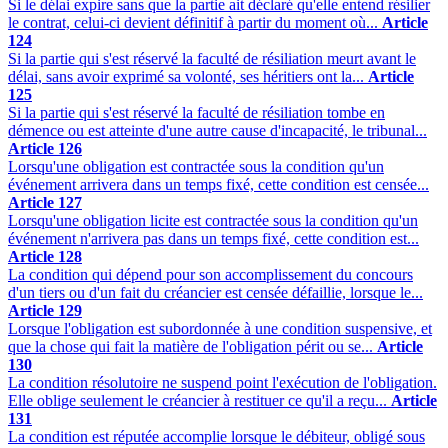
Si le délai expire sans que la partie ait déclaré qu'elle entend résilier
le contrat, celui-ci devient définitif à partir du moment où...
Article
124
Si la partie qui s'est réservé la faculté de résiliation meurt avant le
délai, sans avoir exprimé sa volonté, ses héritiers ont la...
Article
125
Si la partie qui s'est réservé la faculté de résiliation tombe en
démence ou est atteinte d'une autre cause d'incapacité, le tribunal...
Article 126
Lorsqu'une obligation est contractée sous la condition qu'un
événement arrivera dans un temps fixé, cette condition est censée...
Article 127
Lorsqu'une obligation licite est contractée sous la condition qu'un
événement n'arrivera pas dans un temps fixé, cette condition est...
Article 128
La condition qui dépend pour son accomplissement du concours
d'un tiers ou d'un fait du créancier est censée défaillie, lorsque le...
Article 129
Lorsque l'obligation est subordonnée à une condition suspensive, et
que la chose qui fait la matière de l'obligation périt ou se...
Article
130
La condition résolutoire ne suspend point l'exécution de l'obligation.
Elle oblige seulement le créancier à restituer ce qu'il a reçu...
Article
131
La condition est réputée accomplie lorsque le débiteur, obligé sous