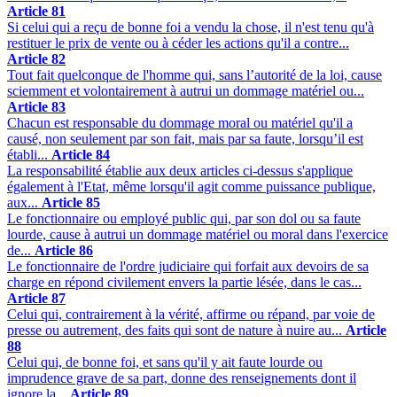
Article 81
Si celui qui a reçu de bonne foi a vendu la chose, il n'est tenu qu'à
restituer le prix de vente ou à céder les actions qu'il a contre...
Article 82
Tout fait quelconque de l'homme qui, sans l’autorité de la loi, cause
sciemment et volontairement à autrui un dommage matériel ou...
Article 83
Chacun est responsable du dommage moral ou matériel qu'il a
causé, non seulement par son fait, mais par sa faute, lorsqu’il est
établi...
Article 84
La responsabilité établie aux deux articles ci-dessus s'applique
également à l'Etat, même lorsqu'il agit comme puissance publique,
aux...
Article 85
Le fonctionnaire ou employé public qui, par son dol ou sa faute
lourde, cause à autrui un dommage matériel ou moral dans l'exercice
de...
Article 86
Le fonctionnaire de l'ordre judiciaire qui forfait aux devoirs de sa
charge en répond civilement envers la partie lésée, dans le cas...
Article 87
Celui qui, contrairement à la vérité, affirme ou répand, par voie de
presse ou autrement, des faits qui sont de nature à nuire au...
Article
88
Celui qui, de bonne foi, et sans qu'il y ait faute lourde ou
imprudence grave de sa part, donne des renseignements dont il
ignore la...
Article 89