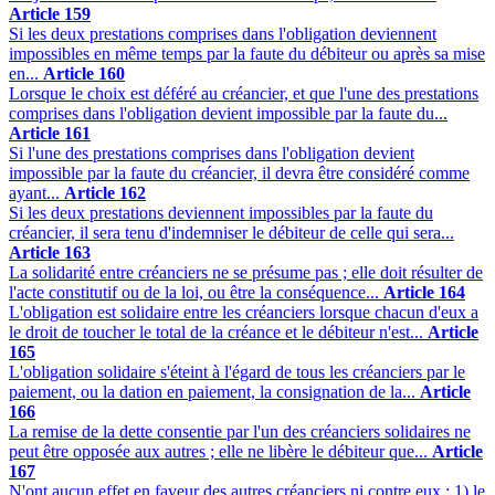
Article 159
Si les deux prestations comprises dans l'obligation deviennent
impossibles en même temps par la faute du débiteur ou après sa mise
en...
Article 160
Lorsque le choix est déféré au créancier, et que l'une des prestations
comprises dans l'obligation devient impossible par la faute du...
Article 161
Si l'une des prestations comprises dans l'obligation devient
impossible par la faute du créancier, il devra être considéré comme
ayant...
Article 162
Si les deux prestations deviennent impossibles par la faute du
créancier, il sera tenu d'indemniser le débiteur de celle qui sera...
Article 163
La solidarité entre créanciers ne se présume pas ; elle doit résulter de
l'acte constitutif ou de la loi, ou être la conséquence...
Article 164
L'obligation est solidaire entre les créanciers lorsque chacun d'eux a
le droit de toucher le total de la créance et le débiteur n'est...
Article
165
L'obligation solidaire s'éteint à l'égard de tous les créanciers par le
paiement, ou la dation en paiement, la consignation de la...
Article
166
La remise de la dette consentie par l'un des créanciers solidaires ne
peut être opposée aux autres ; elle ne libère le débiteur que...
Article
167
N'ont aucun effet en faveur des autres créanciers ni contre eux : 1) le