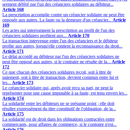
serment déféré par l'un des créanciers solidaires au débiteur...
Article 168
La prescription accomplie contre un créancier solidaire ne peut être
opposée aux autres. La faute ou la demeure d'un créancier...
Article
169
Les actes qui interrompent la prescription au profit de l'un des
créanciers solidaires profitent aux...
Article 170
La transaction intervenue entre l'un des créanciers et le débiteur
profite aux autres, lorsqu'elle contient la reconnaissance du droit...
Article 171
Le délai accordé au débiteur par l'un des créanciers solidaires ne
peut être opposé aux autres, si le contraire ne résulte de la...
Article
172
Ce que chacun des créanciers solidaires reçoit, soit à titre de
paiement, soit à titre de transaction, devient commun entre lui et
les...
Article 173
Le créancier solidaire qui, après avoir reçu sa part, ne peut la
représenter pour une cause imputable à sa faute, est tenu envers les...
Article 174
La solidarité entre les débiteurs ne se présume point ; elle doit
résulter expressément du titre constitutif de l'obligation, de la...
Article 175
La solidarité est de droit dans les obligations contractées entre
commerçants, pour affaires de commerce, si le contraire n'est...
Article 176