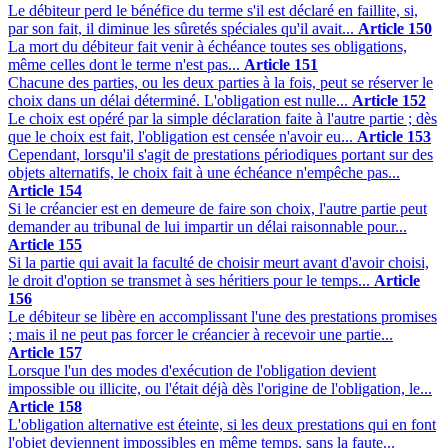
Le débiteur perd le bénéfice du terme s'il est déclaré en faillite, si,
par son fait, il diminue les sûretés spéciales qu'il avait...
Article 150
La mort du débiteur fait venir à échéance toutes ses obligations,
même celles dont le terme n'est pas...
Article 151
Chacune des parties, ou les deux parties à la fois, peut se réserver le
choix dans un délai déterminé. L'obligation est nulle...
Article 152
Le choix est opéré par la simple déclaration faite à l'autre partie ; dès
que le choix est fait, l'obligation est censée n'avoir eu...
Article 153
Cependant, lorsqu'il s'agit de prestations périodiques portant sur des
objets alternatifs, le choix fait à une échéance n'empêche pas...
Article 154
Si le créancier est en demeure de faire son choix, l'autre partie peut
demander au tribunal de lui impartir un délai raisonnable pour...
Article 155
Si la partie qui avait la faculté de choisir meurt avant d'avoir choisi,
le droit d'option se transmet à ses héritiers pour le temps...
Article
156
Le débiteur se libère en accomplissant l'une des prestations promises
; mais il ne peut pas forcer le créancier à recevoir une partie...
Article 157
Lorsque l'un des modes d'exécution de l'obligation devient
impossible ou illicite, ou l'était déjà dès l'origine de l'obligation, le...
Article 158
L'obligation alternative est éteinte, si les deux prestations qui en font
l'objet deviennent impossibles en même temps, sans la faute...