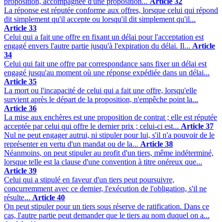
proposition, accompagnée d'une proposition...
Article 32
La réponse est réputée conforme aux offres, lorsque celui qui répond
dit simplement qu'il accepte ou lorsqu'il dit simplement qu'il...
Article 33
Celui qui a fait une offre en fixant un délai pour l'acceptation est
engagé envers l'autre partie jusqu'à l'expiration du délai. Il...
Article
34
Celui qui fait une offre par correspondance sans fixer un délai est
engagé jusqu'au moment où une réponse expédiée dans un délai...
Article 35
La mort ou l'incapacité de celui qui a fait une offre, lorsqu'elle
survient après le départ de la proposition, n'empêche point la...
Article 36
La mise aux enchères est une proposition de contrat ; elle est réputée
acceptée par celui qui offre le dernier prix ; celui-ci est...
Article 37
Nul ne peut engager autrui, ni stipuler pour lui, s'il n'a pouvoir de le
représenter en vertu d'un mandat ou de la...
Article 38
Néanmoins, on peut stipuler au profit d'un tiers, même indéterminé,
lorsque telle est la clause d'une convention à titre onéreux que...
Article 39
Celui qui a stipulé en faveur d'un tiers peut poursuivre,
concurremment avec ce dernier, l'exécution de l'obligation, s'il ne
résulte...
Article 40
On peut stipuler pour un tiers sous réserve de ratification. Dans ce
cas, l'autre partie peut demander que le tiers au nom duquel on a...