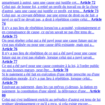
appartenant à autrui, sans une cause qui justifie cet...
Article 72
Celui qui, de bonne foi, a retiré un profit du travail ou de la chose
d'autrui, sans une cause qui justifie ce profit, est tenu...
Article 73
Celui qui, se croyant débiteur, par une erreur de droit ou de fait, a
payé ce qu'il ne devait pas, a droit à répétition contre celui...
Article
74
Il n'y a pas lieu de répétition lorsqu'on a acquitté, volontairement et
en connaissance de cause, ce qu'on savait ne pas être tenu de...
Article 75
On peut répéter celui qui a été payé pour une cause future qui ne
s'est pas réalisée ou pour une cause déjà existante, mais qui a...
Article 76
Il n'y a pas lieu de répétition de ce qui a été payé pour une cause
future qui ne s'est pas réalisée, lorsque celui qui a payé savait...
Article 77
Ce qui a été payé pour une cause contraire à la loi, à l'ordre public
ou aux bonnes mœurs, peut être...
Article 78
Si le paiement a été fait en exécution d'une dette prescrite ou d'une
obligation morale, il n'y a pas lieu à répétition, lorsque celui...
Article 79
Equivaut au paiement, dans les cas prévus ci-dessus, la dation en
paiement, la constitution d'une sûreté, la délivrance d'une...
Article
80
Celui qui s'est indûment enrichi au préjudice d'autrui est tenu de lui
restituer identiquement ce qu'il a reçu, si cela existe encore,...