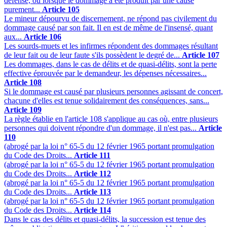
défense, ou lorsque le dommage a été produit par une cause
purement...
Article 105
Le mineur dépourvu de discernement, ne répond pas civilement du
dommage causé par son fait. Il en est de même de l'insensé, quant
aux...
Article 106
Les sourds-muets et les infirmes répondent des dommages résultant
de leur fait ou de leur faute s'ils possèdent le degré de...
Article 107
Les dommages, dans le cas de délits et de quasi-délits, sont la perte
effective éprouvée par le demandeur, les dépenses nécessaires...
Article 108
Si le dommage est causé par plusieurs personnes agissant de concert,
chacune d'elles est tenue solidairement des conséquences, sans...
Article 109
La règle établie en l'article 108 s'applique au cas où, entre plusieurs
personnes qui doivent répondre d'un dommage, il n'est pas...
Article
110
(abrogé par la loi n° 65-5 du 12 février 1965 portant promulgation
du Code des Droits...
Article 111
(abrogé par la loi n° 65-5 du 12 février 1965 portant promulgation
du Code des Droits...
Article 112
(abrogé par la loi n° 65-5 du 12 février 1965 portant promulgation
du Code des Droits...
Article 113
(abrogé par la loi n° 65-5 du 12 février 1965 portant promulgation
du Code des Droits...
Article 114
Dans le cas des délits et quasi-délits, la succession est tenue des