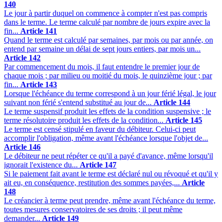
140
Le jour à partir duquel on commence à compter n'est pas compris
dans le terme. Le terme calculé par nombre de jours expire avec la
fin...
Article 141
Quand le terme est calculé par semaines, par mois ou par année, on
entend par semaine un délai de sept jours entiers, par mois un...
Article 142
Par commencement du mois, il faut entendre le premier jour de
chaque mois ; par milieu ou moitié du mois, le quinzième jour ; par
fin...
Article 143
Lorsque l'échéance du terme correspond à un jour férié légal, le jour
suivant non férié s'entend substitué au jour de...
Article 144
Le terme suspensif produit les effets de la condition suspensive ; le
terme résolutoire produit les effets de la condition...
Article 145
Le terme est censé stipulé en faveur du débiteur. Celui-ci peut
accomplir l'obligation, même avant l'échéance lorsque l'objet de...
Article 146
Le débiteur ne peut répéter ce qu'il a payé d'avance, même lorsqu'il
ignorait l'existence du...
Article 147
Si le paiement fait avant le terme est déclaré nul ou révoqué et qu'il y
ait eu, en conséquence, restitution des sommes payées,...
Article
148
Le créancier à terme peut prendre, même avant l'échéance du terme,
toutes mesures conservatoires de ses droits ; il peut même
demander...
Article 149