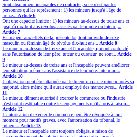
Sont absolument incapables de contracter, si ce n'est par les
personnes qui les représentent : 1) les mineurs jusqu'à l'âge de
treize...
Article 6
Ont une capacité limitée : 1) les mineurs au-dessus de treize ans et
jusqu'à dix-huit ans révolus, assistés par leur père ou tuteur ;...
Article 7
Est majeur aux effets de la présente loi, tout individu de sexe
masculin ou féminin âgé de révolus dix-huit ans...
Article 8
Le mineur au-dessus de treize ans et l'incapable, qui ont contracté
sans l'autorisation de leur père, tuteur ou curateur, ne sont...
Article
9
Le mineur au-dessus de treize ans et l'incapable peuvent améliorer
leur situation, même sans l'assistance de leur père, tuteur ou...
Article 10
L'obligation peut être attaquée par le tuteur ou par le mineur après sa
majorité, alors même qu'il aurait employé des manoeuvres...
Article
11
Le mineur, dûment autorisé à exercer le commerce ou l'industrie,
n'est point restituable contre les engagements qu'il a pris à raison...
Article 12
L'autorisation d'exercer le commerce peut être révoquée à tout
moment pour motifs graves, avec l'autorisation du tribunal, le
mineur...
Article 13
Le mineur et l'incapable sont toujours obligés, à raison de
l'accomplissement de l'obligation par l'autre partie, jusqu'à