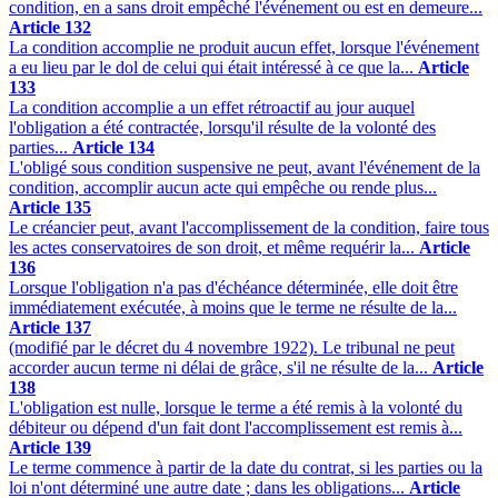
condition, en a sans droit empêché l'événement ou est en demeure...
Article 132
La condition accomplie ne produit aucun effet, lorsque l'événement
a eu lieu par le dol de celui qui était intéressé à ce que la...
Article
133
La condition accomplie a un effet rétroactif au jour auquel
l'obligation a été contractée, lorsqu'il résulte de la volonté des
parties...
Article 134
L'obligé sous condition suspensive ne peut, avant l'événement de la
condition, accomplir aucun acte qui empêche ou rende plus...
Article 135
Le créancier peut, avant l'accomplissement de la condition, faire tous
les actes conservatoires de son droit, et même requérir la...
Article
136
Lorsque l'obligation n'a pas d'échéance déterminée, elle doit être
immédiatement exécutée, à moins que le terme ne résulte de la...
Article 137
(modifié par le décret du 4 novembre 1922). Le tribunal ne peut
accorder aucun terme ni délai de grâce, s'il ne résulte de la...
Article
138
L'obligation est nulle, lorsque le terme a été remis à la volonté du
débiteur ou dépend d'un fait dont l'accomplissement est remis à...
Article 139
Le terme commence à partir de la date du contrat, si les parties ou la
loi n'ont déterminé une autre date ; dans les obligations...
Article