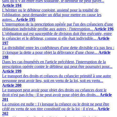
sans qu'il y ait entre elles solidarité, le débiteur ne peut payer...
Article 194
L'héritier ou le débiteur conjoint, assigné pour la totalité de
l'obligation, peut demander un délai pour mettre en cause les
autres...
Article 195
L'interruption de la prescription opérée par l'un des créanciers d'une
obligation indivisible profite aux autres ; l'interruption...
Article 196
L'obligation qui est susceptible de division doit être exécutée, entre
le créancier et le débiteur, comme si elle était indivisible...
Article
197
La divisibilité entre les codébiteurs d'une dette divisible n'a pas lieu :
1) lorsque la dette a pour objet la délivrance d'une chose...
Article
198
Dans les cas énumérés en l'article précédent, l'interruption de la
prescription opérée contre le débiteur qui peut être poursuivi pour...
Article 199
Le transport des droits et créances du créancier primitif à une autre
personne peut avoir lieu, soit en vertu de la loi, soit en vertu...
Article 200
Le transport peut avoir pour objet des droits ou créances dont le
droit n'est pas échu ; il ne peut avoir pour objet des droits...
Article
201
La cession est nulle : 1) lorsque la créance ou le droit ne peut être
cédé en vertu de son titre constitutif ou de la loi ; il n'est...
Article
202