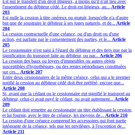
Est nul le transfert d'un droit litigieux, à moins qu'il n'ait lieu avec
l'assentiment du débiteur cédé. Le droit est litigieux, au...
Article
203
Est nulle la cession à titre onéreux ou gratuit, lorsqu'elle n'a d'autre
but que de soustraire le débiteur à ses juges naturels, et de...
Article
204
La cession contractuelle d'une créance, ou d'un droit ou d'une
action, est parfaite par le consentement des parties, et le...
Article
205
Le cessionnaire n'est saisi à l'égard du débiteur et des tiers que par la
signification du transport faite au débiteur, ou par...
Article 206
La cession des baux ou loyers d'immeubles ou autres objets
susceptibles d'hypothèques, ou des rentes périodiques constituées
sur ces...
Article 207
Entre deux cessionnaires de la même créance, celui qui a le premier
notifié la cession au débiteur cédé doit être préféré, encore que...
Article 208
Si, avant que la cédant ou le cessionnaire eut signifié le transport au
débiteur, celui-ci avait payé le cédant, ou avait autrement...
Article
209
Le cédant doit remettre au cessionnaire un titre établissant la cession,
et lui fournir, avec le titre de créance, les moyens de...
Article 210
La cession d'une créance comprend les accessoires qui font partie
intégrante de la créance, tels que les privilèges, à l'exception de...
Article 211