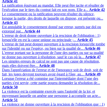
Article 41
La ratification équivaut au mandat. Elle peut être tacite et résulter de
l'exécution par le tiers du contrat fait en son nom. Elle a...
Article 42
Le consentement ou la ratification peuvent résulter du silence,
lorsque la partie, des droits de laquelle on dispose, est présente ou...
Article 43
Est annulable le consentement donné par erreur, surpris par dol ou
extorqué par...
Article 44
L'erreur de droit donne ouverture à la rescision de l'obligation : 1)
lorsqu'elle en est la cause unique ou principale ;...
Article 45
L'erreur de fait peut donner ouverture à la rescision lorsqu'elle tombe
sur l'identité ou sur l'espèce, ou bien sur la qualité de...
Article 46
L'erreur portant sur la personne de l'une des parties ou sur sa qualité
ne donne pas ouverture à résolution, sauf le cas où la...
Article 47
Les simples erreurs de calcul ne sont pas une cause de résolution,
mais elles doivent être...
Article 48
Dans l'appréciation de l'erreur et de l'ignorance soit de droit, soit de
fait, les juges devront toujours avoir égard à l'âge, au...
Article 49
Lorsque l'erreur a été commise par l'intermédiaire dont l’une des
parties s'est servie, cette partie pourra demander la résolution de...
Article 50
La violence est la contrainte exercée sans l'autorité de la loi, et
moyennant laquelle on amène une personne à accomplir un acte...
Article 51
La violence ne donne ouverture à la rescision de l'obligation que : 1)