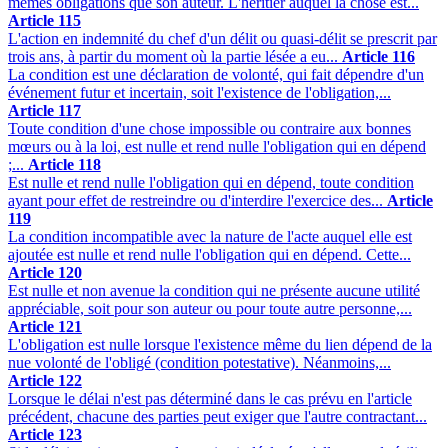
mêmes obligations que son auteur. L'héritier auquel la chose est...
Article 115
L'action en indemnité du chef d'un délit ou quasi-délit se prescrit par
trois ans, à partir du moment où la partie lésée a eu...
Article 116
La condition est une déclaration de volonté, qui fait dépendre d'un
événement futur et incertain, soit l'existence de l'obligation,...
Article 117
Toute condition d'une chose impossible ou contraire aux bonnes
mœurs ou à la loi, est nulle et rend nulle l'obligation qui en dépend
;...
Article 118
Est nulle et rend nulle l'obligation qui en dépend, toute condition
ayant pour effet de restreindre ou d'interdire l'exercice des...
Article
119
La condition incompatible avec la nature de l'acte auquel elle est
ajoutée est nulle et rend nulle l'obligation qui en dépend. Cette...
Article 120
Est nulle et non avenue la condition qui ne présente aucune utilité
appréciable, soit pour son auteur ou pour toute autre personne,...
Article 121
L'obligation est nulle lorsque l'existence même du lien dépend de la
nue volonté de l'obligé (condition potestative). Néanmoins,...
Article 122
Lorsque le délai n'est pas déterminé dans le cas prévu en l'article
précédent, chacune des parties peut exiger que l'autre contractant...
Article 123