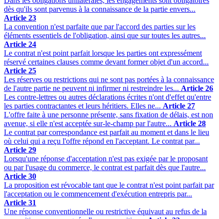
Dans les obligations unilatérales, les engagements sont obligatoires
dès qu'ils sont parvenus à la connaissance de la partie envers...
Article 23
La convention n'est parfaite que par l'accord des parties sur les
éléments essentiels de l'obligation, ainsi que sur toutes les autres...
Article 24
Le contrat n'est point parfait lorsque les parties ont expressément
réservé certaines clauses comme devant former objet d'un accord...
Article 25
Les réserves ou restrictions qui ne sont pas portées à la connaissance
de l'autre partie ne peuvent ni infirmer ni restreindre les...
Article 26
Les contre-lettres ou autres déclarations écrites n'ont d'effet qu'entre
les parties contractantes et leurs héritiers. Elles ne...
Article 27
L'offre faite à une personne présente, sans fixation de délais, est non
avenue, si elle n'est acceptée sur-le-champ par l'autre...
Article 28
Le contrat par correspondance est parfait au moment et dans le lieu
où celui qui a reçu l'offre répond en l'acceptant. Le contrat par...
Article 29
Lorsqu'une réponse d'acceptation n'est pas exigée par le proposant
ou par l'usage du commerce, le contrat est parfait dès que l'autre...
Article 30
La proposition est révocable tant que le contrat n'est point parfait par
l'acceptation ou le commencement d'exécution entrepris par...
Article 31
Une réponse conventionnelle ou restrictive équivaut au refus de la