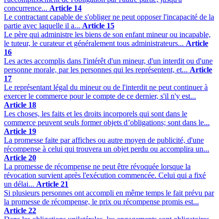
concurrence...
Article 14
Le contractant capable de s'obliger ne peut opposer l'incapacité de la
partie avec laquelle il a...
Article 15
Le père qui administre les biens de son enfant mineur ou incapable,
le tuteur, le curateur et généralement tous administrateurs...
Article
16
Les actes accomplis dans l'intérêt d'un mineur, d'un interdit ou d'une
personne morale, par les personnes qui les représentent, et...
Article
17
Le représentant légal du mineur ou de l'interdit ne peut continuer à
exercer le commerce pour le compte de ce dernier, s'il n'y est...
Article 18
Les choses, les faits et les droits incorporels qui sont dans le
commerce peuvent seuls former objets d’obligations; sont dans le...
Article 19
La promesse faite par affiches ou autre moyen de publicité, d'une
récompense à celui qui trouvera un objet perdu ou accomplira un...
Article 20
La promesse de récompense ne peut être révoquée lorsque la
révocation survient après l'exécution commencée. Celui qui a fixé
un délai...
Article 21
Si plusieurs personnes ont accompli en même temps le fait prévu par
la promesse de récompense, le prix ou récompense promis est...
Article 22