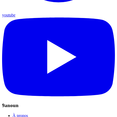
youtube
9anoun
À propos