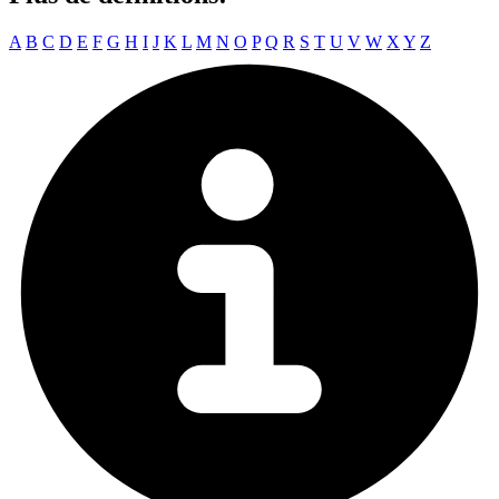
A
B
C
D
E
F
G
H
I
J
K
L
M
N
O
P
Q
R
S
T
U
V
W
X
Y
Z