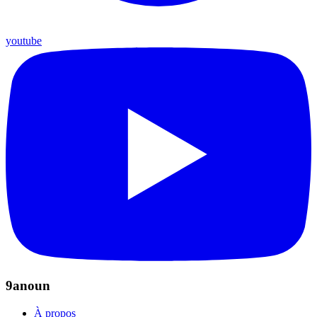
youtube
9anoun
À propos