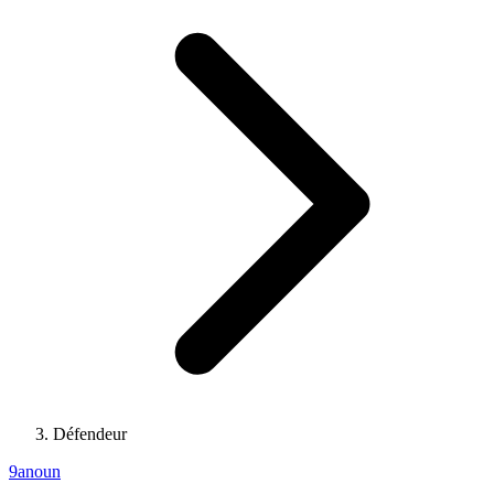
Défendeur
9anoun