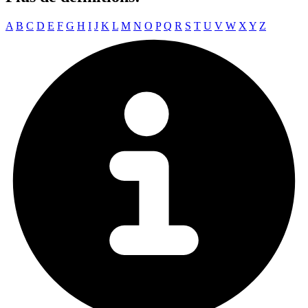
A
B
C
D
E
F
G
H
I
J
K
L
M
N
O
P
Q
R
S
T
U
V
W
X
Y
Z