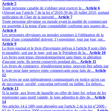
Article 5
Toute personne capable de s'obliger peut exercer le...
Article 6
(Abrogé par l’article 7 de la loi n°2010-39 du 26 juillet 2010, portant
unification de l’âge de la majorité...
Article 7
Toute personne physique ou morale ayant la qualité de commerçant
est assujettie à la tenue d'une comptabilité conforme aux usages de...
Article 8
Les personnes physiques ou morales soumises à l'obligation de la
tenue d'une comptabilité doivent :1) enregistrer, jour par jour, sur...
Article 9
Le livre-journal et le livre d'inventaire prévus à l'article 8 sont côtés
et paraphés, soit par le juge, soit par le Président de la...
Article 10
Les livres sont tenus chronologiquement sans blanc ni altération
d'aucune sorte. Ils seront conservés pendant dix...
Article 11
Les livres de commerce, régulièrement tenus, peuvent être admis par
le juge pour faire preuve entre commerçants pour faits de...
Article
12
Les livres ne sont intégralement communiqués en justice qu'en cas
de succession, société, concordat préventif ou faillite. En dehors...
Article 13
Si la partie, aux livres de laquelle on offre de faire foi, refuse de les
représenter sans motif valable, le juge admettra le dire de...
Article
14
(les articles 14 à 188) sont abrogées par l'article 2 de la loi n°2000 -
93 du 3 novembre 2000 portant promulgation du code des...
Article