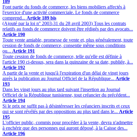
189
Font partie du fonds de commerce, les biens mobiliers affectés à
l'exercice d'une activité commerciale. Le fonds de commerce
comprend...
Article 189 bis
(Ajouté par la loi n° 2003-31 du 28 avril 2003) Tous les contrats
relatifs au fonds de commerce doivent être rédigés par des avocats...
Article 190
Toute vente amiable, promesse de vente et, plus généralement, toute
cession de fonds de commerce, consentie même sous conditions
ou...
Article 191
Toute cession de fonds de commerce, telle qu'elle est définie à
l'article 190 ci-dessus, sera dans la quinzaine de sa date, publiée, à...
Article 192
A partir de la vente et jusqu'à l'expiration d'un délai de vingt jours
après la publication au Journal Officiel de la République...
Article
193
Dans les vingt jours au plus tard suivant l'insertion au Journal
Officiel de la République tunisienne, tout créancier du précédent...
Article 194
Si le prix ne suffit pas à désintéresser les créanciers inscrits et ceux
qui se sont révélés par des oppositions au plus tard dans le...
Article
195
L'officier public, commis pour procéder à la vente, devra n'admettre
à enchérir que des personnes qui auront déposé, à la Caisse des...
Article 196