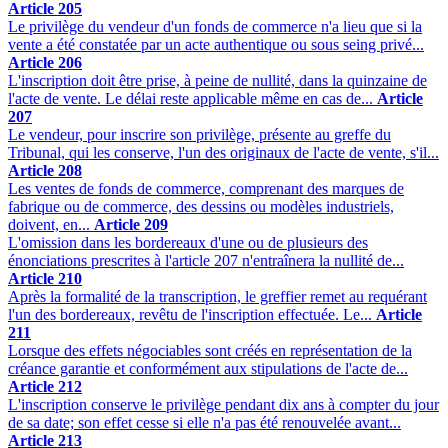
Article 205
Le privilège du vendeur d'un fonds de commerce n'a lieu que si la
vente a été constatée par un acte authentique ou sous seing privé...
Article 206
L'inscription doit être prise, à peine de nullité, dans la quinzaine de
l'acte de vente. Le délai reste applicable même en cas de...
Article
207
Le vendeur, pour inscrire son privilège, présente au greffe du
Tribunal, qui les conserve, l'un des originaux de l'acte de vente, s'il...
Article 208
Les ventes de fonds de commerce, comprenant des marques de
fabrique ou de commerce, des dessins ou modèles industriels,
doivent, en...
Article 209
L'omission dans les bordereaux d'une ou de plusieurs des
énonciations prescrites à l'article 207 n'entraînera la nullité de...
Article 210
Après la formalité de la transcription, le greffier remet au requérant
l'un des bordereaux, revêtu de l'inscription effectuée. Le...
Article
211
Lorsque des effets négociables sont créés en représentation de la
créance garantie et conformément aux stipulations de l'acte de...
Article 212
L'inscription conserve le privilège pendant dix ans à compter du jour
de sa date; son effet cesse si elle n'a pas été renouvelée avant...
Article 213