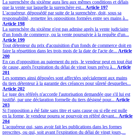
La surenchère du sixième aura lieu aux mêmes conditions et délais
que la vente sur laquelle la surenchère est...
Article 197
L'acquéreur, dépossédé par suite de la surenchère, doit, sous sa
responsabilité, remettre les oppositions formées entre ses mains à...
Article 198
La surenchère du sixième n'est pas admise après la vente judiciaire
d'un fonds de commerce, ou la vente poursuivie à la requête d'un...
Article 199
Tout détenteur du prix d'acquisition d'un fonds de commerce doit en
faire la répartition dans les trois mois de la date de l'acte de...
Article
200
En cas d'opposition au paiement du prix, le vendeur peut en tout état
de cause, après l'expiration du délai de vingt jours prévu à...
Article
201
Les sommes ainsi déposées sont affectées spécialement aux mains
du tiers détenteur à la garantie des créances pour sûreté desquelles...
Article 202
Le juge des référés n'accorde l'autorisation demandée que s'il lui est
justifié, par une déclaration formelle du tiers désigné pour...
Article
203
Si l'opposition a été faite sans titre et sans cause ou si elle est nulle
en la forme, le vendeur pourra se pourvoir en référé devant...
Article
204
L'acquéreur qui, sans avoir fait les publications dans les formes
prescrites, ou qui, soit avant l'expiration du délai de vingt jours,...