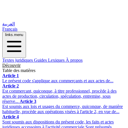
العربية
Français
links.menu
Textes juridiques
Guides
Lexiques
À propos
Découvrir
Table des matières
Article 1
Le présent code s'applique aux commerçants et aux actes de...
Article 2
Est commerçant, quiconque, à titre professionnel, procède à des
actes de production, circulation, spéculation, entremise, sous
réserve...
Article 3
Est soumis aux lois et usages du commerce, quiconque, de manière
habituelle, procède aux opérations visées à l'article 2, en vue de...
Article 4
Sont soumis aux dispositions du présent code, les faits et actes
juridiques accessoires à l'activité commerciale.Sont présumés...