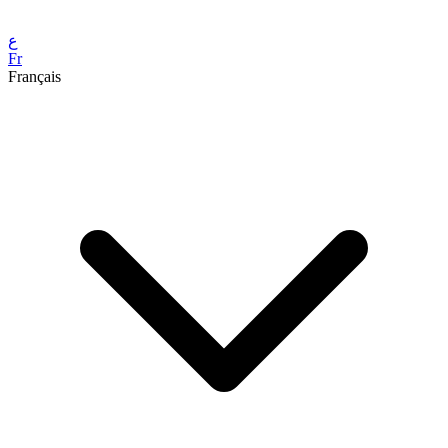
ع
Fr
Français