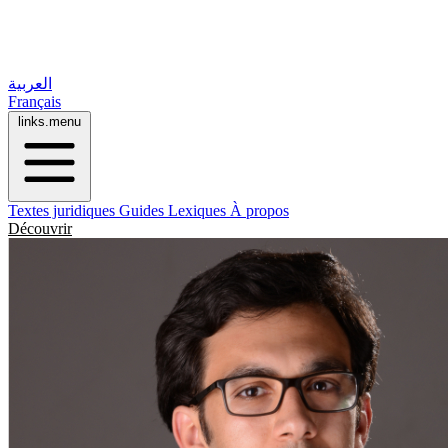
العربية
Français
links.menu
Textes juridiques
Guides
Lexiques
À propos
Découvrir